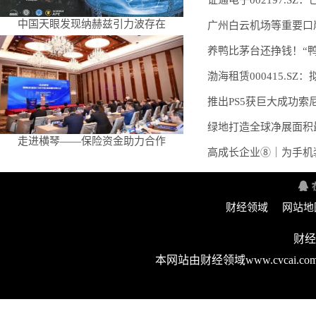
证通电子002197.SZ：
中国天眼发现纳赫兹引力波存在
广州白云机场等重要口
养鸭比茅台还挣钱！“鸭
渤海租赁000415.S
推出PS5获巨大成功索尼
绿地打造全球净展面积
走进横琴——保险资金助力合作
高成长企业⑧｜为手机
财经领域
网站地
财经
本网站由财经领域www.cvca