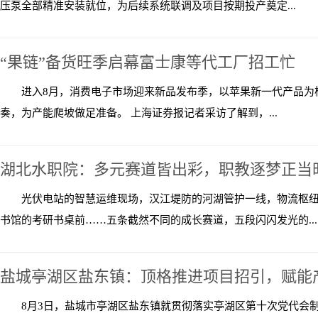
压泵全部精准安装就位，为后续系统联调及项目按期投产奠定...
“果链”备货旺季启幕富士康等代工厂招工忙
进入8月，消费电子市场迎来新品发布季，以苹果新一代产品为核
奏，为产能爬坡做足准备。 上海证券报记者采访了解到，...
湖北水职院：多元赛道皆出彩，职教逐梦正当
光伏电站的智慧运维现场，汉江堤防的河湖管护一线，物流枢
书馆的考研书桌前……五条截然不同的成长赛道，五段闪闪发光的...
盐城亭湖区盐东镇：顶格推进项目招引，赋能产
8月3日，盐城市亭湖区盐东镇就贯彻落实亭湖区第十次党代会