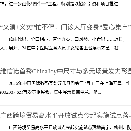
神，进一步细化“四个一”工程，特别是以招商引资和项目推进...
“义演+义卖”忙不停，门诊大厅变身“爱心集市”
歌曲独唱、单口相声、吉他弹奏、口风琴、小合唱……近日，一
大厅展开。24位中南医院医务人员子女轮番上台展示才艺、摆...
维信诺首秀ChinaJoy中尺寸与多元场景发力彰
2026年中国国际数码互动娱乐展览会于7月31日在上海开幕
(002387.SZ)首次亮相展会，集中展示覆盖电竞、笔...
广西跨境贸易高水平开放试点今起实施试点落
广西跨境贸易高水平开放试点今起实施试点落地南宁、柳州、防城