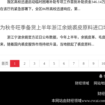
我区高校迅速启动临时困难补助专项工作首批补助资金346.14
在该厅的紧急部署下，全区86所高校迅速响应，第...
为秋冬旺季备货上半年浙江余姚裘皮原料进口
浙江宁波余姚官方近日公布数据，今年上半年，余姚皮革、毛皮及其
来，随着国内裘皮服饰市场持续升温，当地掀起了裘皮原料...
首页
1
2
3
4
5
6
7
8
9
1
财经领域
网站地
财经
本网站由财经领域www.cvca